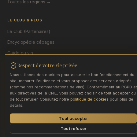
Toutes les régions →
LE CLUB & PLUS
Le Club (Partenaires)
Encyclopédie cépages
Guide du vin
Le Blog
Respect de votre vie privée
INAO ↗
Nous utilisons des cookies pour assurer le bon fonctionnement du
site, mesurer l'audience et vous proposer des services adaptés
(comme nos recommandations de vins). Conformément au RGPD et
aux directives de la CNIL, vous pouvez choisir de tout accepter ou
de tout refuser. Consultez notre
politique de cookies
pour plus de
détails.
© 2026 Association Vins pour Tous — Uchizy (71700). Tous
droits réservés.
Tout accepter
Mentions Légales
Politique de Cookies
|
Données :
API IGN/INAO
·
data.economie.gouv.fr
Tout refuser