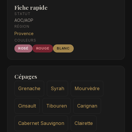
Fiche rapide
STATUT
AOC/AOP
RÉGION
Provence
COULEURS
ROSÉ
ROUGE
BLANC
Cépages
Grenache
Syrah
Mourvèdre
Cinsault
Tibouren
Carignan
Cabernet Sauvignon
Clairette