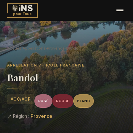
Accueil
›
Appellations
›
Provence
›
Bandol
APPELLATION VITICOLE FRANÇAISE
Bandol
AOC/AOP
ROSÉ
ROUGE
BLANC
📍 Région :
Provence