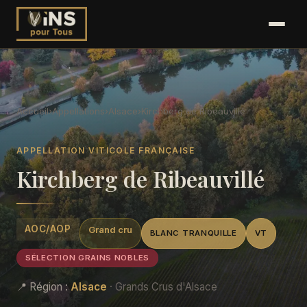
Accueil
›
Appellations
›
Alsace
›
Kirchberg de Ribeauvillé
APPELLATION VITICOLE FRANÇAISE
Kirchberg de Ribeauvillé
AOC/AOP
Grand cru
BLANC TRANQUILLE
VT
SÉLECTION GRAINS NOBLES
📍 Région :
Alsace
· Grands Crus d'Alsace