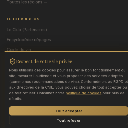
Toutes les régions →
LE CLUB & PLUS
Le Club (Partenaires)
Encyclopédie cépages
Guide du vin
Le Blog
Respect de votre vie privée
INAO ↗
Nous utilisons des cookies pour assurer le bon fonctionnement du
site, mesurer l'audience et vous proposer des services adaptés
(comme nos recommandations de vins). Conformément au RGPD et
aux directives de la CNIL, vous pouvez choisir de tout accepter ou
de tout refuser. Consultez notre
politique de cookies
pour plus de
détails.
© 2026 Association Vins pour Tous — Uchizy (71700). Tous
droits réservés.
Tout accepter
Mentions Légales
Politique de Cookies
|
Données :
API IGN/INAO
·
data.economie.gouv.fr
Tout refuser