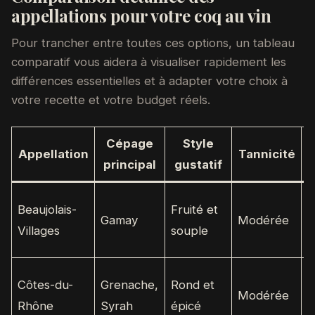
appellations pour votre coq au vin
Pour trancher entre toutes ces options, un tableau
comparatif vous aidera à visualiser rapidement les
différences essentielles et à adapter votre choix à
votre recette et votre budget réels.
Cépage
Style
Appellation
Tannicité
principal
gustatif
Beaujolais-
Fruité et
Gamay
Modérée
7
Villages
souple
Côtes-du-
Grenache,
Rond et
Modérée
6
Rhône
Syrah
épicé